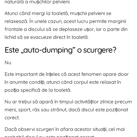
naturală a mușchilor pelvieni.
Atunci când mergi la toaletă, mușchii pelvieni se
relaxează. În unele cazuri, acest lucru permite marginii
frontale a discului să se deplaseze ușor, iar o parte din
lichid să se evacueze direct în toaletă.
Este „auto-dumping” o scurgere?
Nu.
Este important de înțeles că acest fenomen apare doar
în anumite condiții, atunci când corpul este relaxat în
poziția specifică de la toaletă.
Nu ar trebui să apară în timpul activităților zilnice precum
mers, sport, râs sau strănut, dacă discul este poziționat
corect.
Dacă observi scurgeri în afara acestor situații, cel mai
probabil discul nu este poziționat corect.