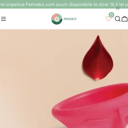
Sari
rganice Femieko sunt acum disponibile la doar 16,5 lei prin 
×
la
0
conținut
C