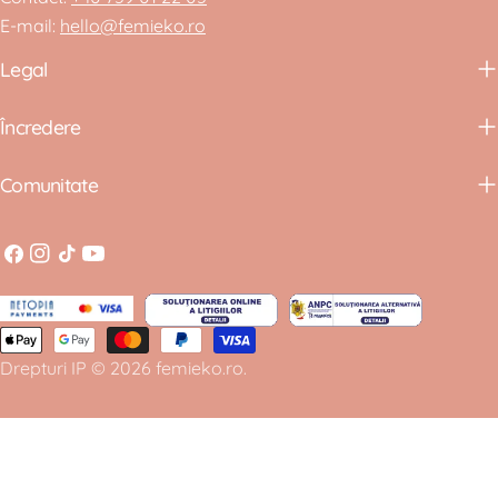
E-mail:
hello@femieko.ro
Legal
Încredere
Comunitate
Facebook
Instagram
Tiktok
YouTube
Metode
Drepturi IP
© 2026
femieko.ro
.
de
plata