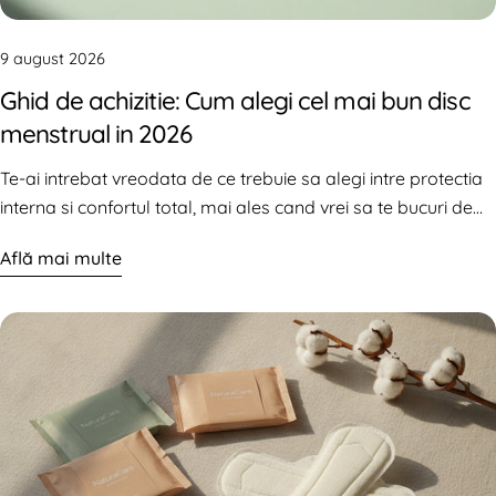
9 august 2026
Ghid de achizitie: Cum alegi cel mai bun disc
menstrual in 2026
Te-ai intrebat vreodata de ce trebuie sa alegi intre protectia
interna si confortul total, mai ales cand vrei sa te bucuri de
intimitate fara nicio bariera? Multe femei se confrunta cu
Află mai multe
disconfortul creat de vacuumul cupe…