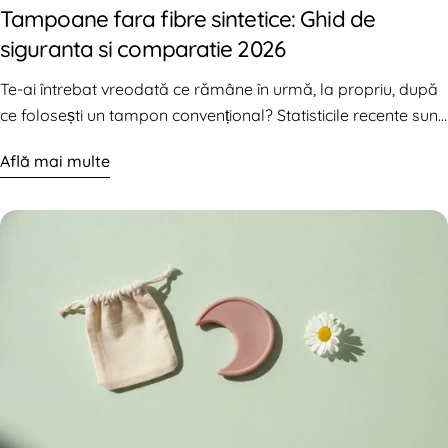
Tampoane fara fibre sintetice: Ghid de
siguranta si comparatie 2026
Te-ai întrebat vreodată ce rămâne în urmă, la propriu, după
ce folosești un tampon convențional? Statisticile recente sunt
un semnal de alarmă: în 2025, s-a descoperit că 22% dintre
Află mai multe
tampoanele testate conțineau substanțe…