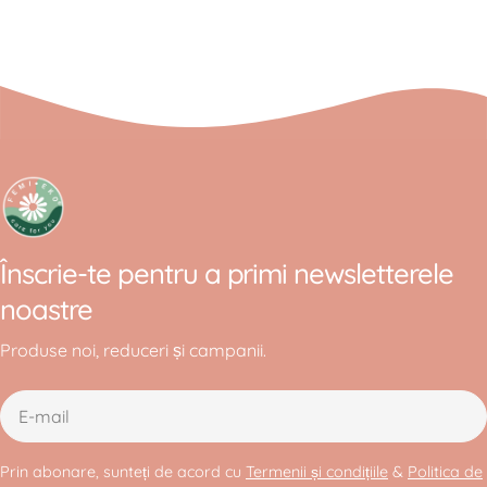
Înscrie-te pentru a primi newsletterele
noastre
Produse noi, reduceri și campanii.
E-
mail
Prin abonare, sunteți de acord cu
Termenii și condițiile
&
Politica de