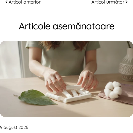
Articol anterior
Articol următor
Articole asemănatoare
Distribuie acest articol
Copiază
Distribuie
Distribuie
Pin
pe
pe
pe
Facebook
X
Pinterest
9 august 2026