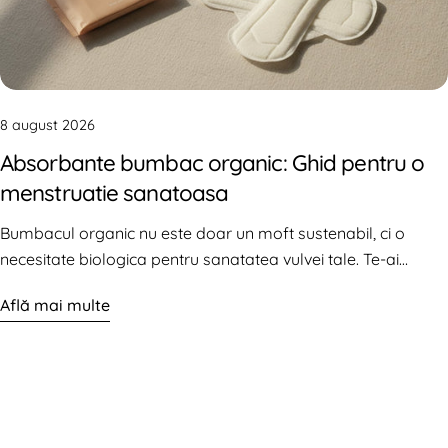
8 august 2026
Absorbante bumbac organic: Ghid pentru o
menstruatie sanatoasa
Bumbacul organic nu este doar un moft sustenabil, ci o
necesitate biologica pentru sanatatea vulvei tale. Te-ai
intrebat vreodata de ce simti mancarime imediat ce incepe
Află mai multe
menstruatia? Probabil te-ai obisnuit sa crezi ca i…