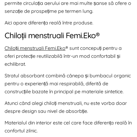
permite circulația aerului are mai multe șanse să ofere o
senzație de prospețime pe termen lung.
Aici apare diferența reală între produse.
Chiloții menstruali Femi.Eko®
Chiloții menstruali Femi.Eko
® sunt concepuți pentru a
oferi protecție reutilizabilă într-un mod confortabil și
echilibrat.
Stratul absorbant combină cânepa și bumbacul organic
pentru o experiență mai respirabilă, diferită de
construcțiile bazate în principal pe materiale sintetice.
Atunci când alegi chiloți menstruali, nu este vorba doar
despre design sau nivel de absorbție.
Materialul din interior este cel care face diferența reală în
confortul zilnic.