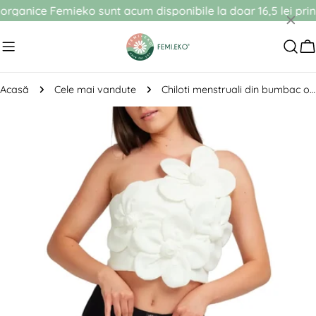
Sari
ice Femieko sunt acum disponibile la doar 16,5 lei prin abo
×
la
conținut
C
Acasă
Cele mai vandute
Chiloti menstruali din bumbac organic, cu talie inalta, reutilizabili negri, Margaret
Vezi
direct
informațiile
despre
produs
Deschide media 0