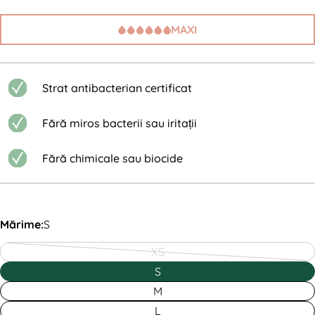
MAXI
Strat antibacterian certificat
Fără miros bacterii sau iritații
Fără chimicale sau biocide
Mărime:
S
XS
Variantă
S
epuizată
M
sau
L
indisponibilă