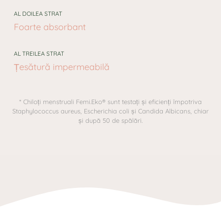
AL DOILEA STRAT
Foarte absorbant
AL TREILEA STRAT
Țesătură impermeabilă
* Chiloți menstruali Femi.Eko® sunt testați și eficienți împotriva
Staphylococcus aureus, Escherichia coli și Candida Albicans, chiar
și după 50 de spălări.