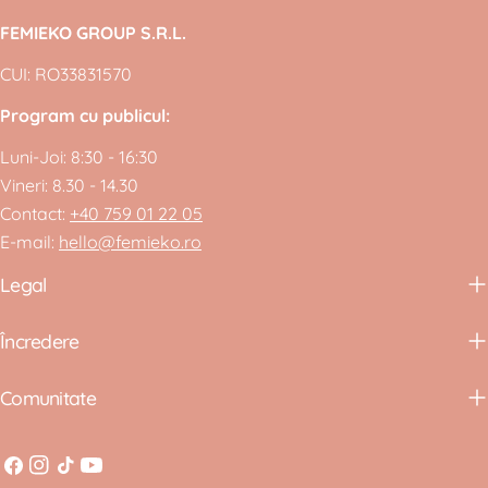
FEMIEKO GROUP S.R.L.
CUI: RO33831570
Program cu publicul:
Luni-Joi: 8:30 - 16:30
Vineri: 8.30 - 14.30
Contact:
+40 759 01 22 05
E-mail:
hello@femieko.ro
Legal
Încredere
Comunitate
Facebook
Instagram
Tiktok
YouTube