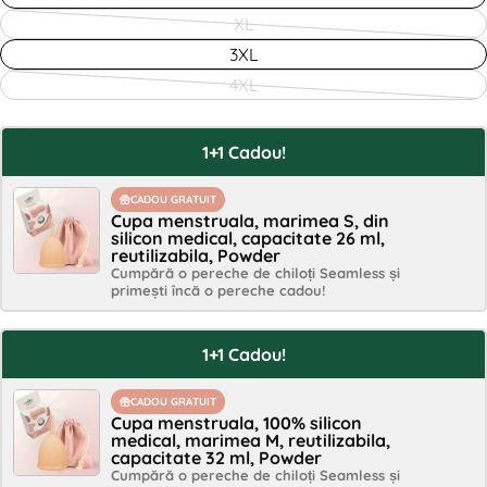
XL
Variantă
3XL
epuizată
4XL
sau
Variantă
indisponibilă
epuizată
1+1 Cadou!
sau
Pune o întrebare
indisponibilă
Nume
CADOU GRATUIT
Cupa menstruala, marimea S, din
silicon medical, capacitate 26 ml,
reutilizabila, Powder
Email
Cumpără o pereche de chiloți Seamless și
primești încă o pereche cadou!
Distribuie acest produs
Telefon
Copiază
1+1 Cadou!
Distribuie
Mesaj
Distribuie
Distribuie
Pin
CADOU GRATUIT
pe
pe
pe
Cupa menstruala, 100% silicon
medical, marimea M, reutilizabila,
Facebook
X
Pinterest
capacitate 32 ml, Powder
Cumpără o pereche de chiloți Seamless și
Câmpurile marcate cu * sunt obligatorii.