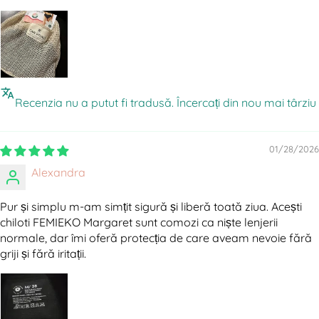
Recenzia nu a putut fi tradusă. Încercați din nou mai târziu
01/28/2026
Alexandra
Pur și simplu m‑am simțit sigură și liberă toată ziua. Acești
chiloti FEMIEKO Margaret sunt comozi ca niște lenjerii
normale, dar îmi oferă protecția de care aveam nevoie fără
griji și fără iritații.