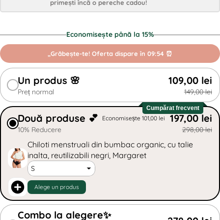
primești încă o pereche cadou!
Trimite întrebarea/ comentariile
Economisește până la 15%
„Grăbește-te! Oferta dispare în
09:53
⏰
Un produs 🌸
109,00 lei
Preț normal
149,00 lei
Cumpărat frecvent
Două produse 💕
197,00 lei
Economisește 101,00 lei
10% Reducere
298,00 lei
Chiloti menstruali din bumbac organic, cu talie
inalta, reutilizabili negri, Margaret
Alege un produs
Combo la alegere✨