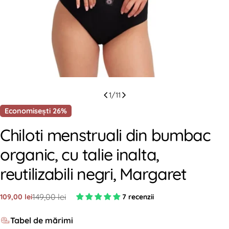
1
/
11
Economisești
26%
Chiloti menstruali din bumbac
organic, cu talie inalta,
reutilizabili negri, Margaret
149,00 lei
109,00 lei
7 recenzii
Preț
Preț
redus
standard
Tabel de mărimi