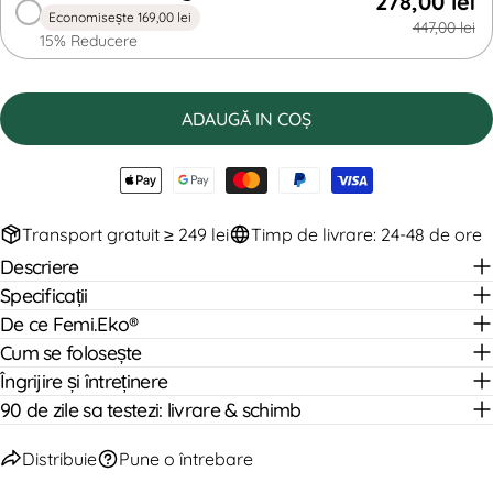
278,00 lei
Economisește 169,00 lei
447,00 lei
15% Reducere
ADAUGĂ IN COŞ
Transport gratuit ≥ 249 lei
Timp de livrare: 24-48 de ore
Descriere
Specificații
De ce Femi.Eko®
Cum se folosește
Îngrijire și întreținere
90 de zile sa testezi: livrare & schimb
Distribuie
Pune o întrebare