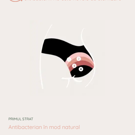
PRIMUL STRAT
Antibacterian în mod natural