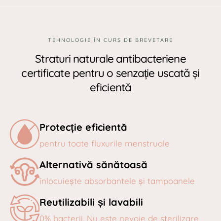
TEHNOLOGIE ÎN CURS DE BREVETARE
Straturi naturale antibacteriene
certificate pentru o senzație uscată și
eficientă
Protecție eficientă
pentru toate fluxurile menstruale
Alternativă sănătoasă
înlocuiește absorbantele și tampoanele
Reutilizabili și lavabili
0% bacterii. Nu este nevoie de sterilizare