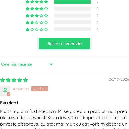
7
0
0
0
0
Scrie o recenzie
Sort by
06/16/2026
Anonim
Excelent
Mult timp am fost sceptica. Mi se parea un produs mult prea
ok ca sa fie adevarat. S-au dovedit a fi impecabili in ceea ce
priveste absorbția, cu atat mai mult cu cat vorbim despre un