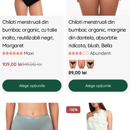
Chiloti menstruali din
Chiloti menstruali din
bumbac organic, cu talie
bumbac organic, margine
inalta, reutilizabili negri,
din dantela, absorbtie
Margaret
ridicata, blush, Bella
Maxi
Abundent
109,00 lei
149,00 lei
Preț
Preț
Preț
89,00 lei
redus
standard
standard
Alege opțiunile
Alege opțiunile
-16%