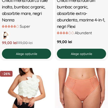
Chiloti menstruali cu talie
Chiloti menstruali din
inalta, bumbac organic,
bumbac organic,
absorbtie mare, negri
absorbtie extra-
Nanna
abundenta, marime 4-in-1,
negri Flexi
Super
Abundent
Preț
99,00 lei
99,00 lei
119,00 lei
Preț
Preț
standard
redus
standard
Alege opțiunile
Alege opțiunile
-26%