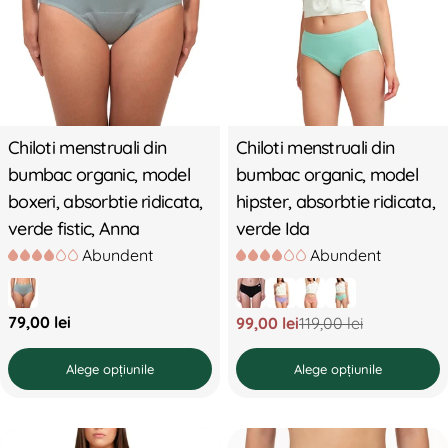
Chiloti menstruali din
Chiloti menstruali din
bumbac organic, model
bumbac organic, model
boxeri, absorbtie ridicata,
hipster, absorbtie ridicata,
verde fistic, Anna
verde Ida
Abundent
Abundent
Preț
79,00 lei
99,00 lei
119,00 lei
Preț
Preț
standard
redus
standard
Alege opțiunile
Alege opțiunile