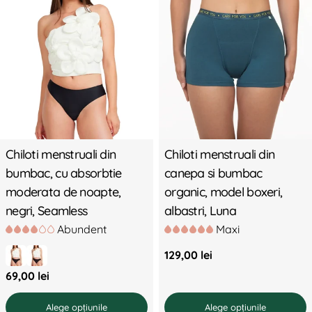
Chiloti menstruali din
Chiloti menstruali din
bumbac, cu absorbtie
canepa si bumbac
moderata de noapte,
organic, model boxeri,
negri, Seamless
albastri, Luna
Abundent
Maxi
Preț
129,00 lei
standard
Preț
69,00 lei
standard
Alege opțiunile
Alege opțiunile