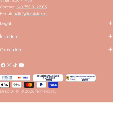
Vineri: 8.30 - 14.30
Contact:
+40 759 01 22 05
E-mail:
hello@femieko.ro
Legal
Încredere
Comunitate
Facebook
Instagram
Tiktok
YouTube
Metode
Drepturi IP
© 2026
femieko.ro
.
de
plata