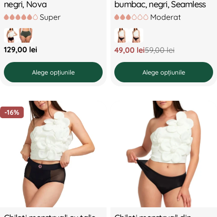
negri, Nova
bumbac, negri, Seamless
Super
Moderat
Preț
129,00 lei
49,00 lei
59,00 lei
Preț
Preț
standard
redus
standard
Alege opțiunile
Alege opțiunile
-16%