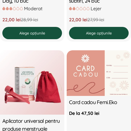
Day, 10 buc
subtiri, 24 buc
Moderat
Lejer
22,00 lei
28,99 lei
22,00 lei
27,99 lei
Preț
Preț
Preț
Preț
redus
standard
redus
standard
Alege opțiunile
Alege opțiunile
Card cadou Femi.Eko
Preț
De la 47,50 lei
standard
Aplicator universal pentru
produse menstruale