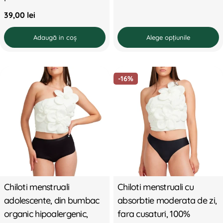
Preț
39,00 lei
standard
Adaugă in coş
Alege opțiunile
-16%
Chiloti menstruali
Chiloti menstruali cu
adolescente, din bumbac
absorbtie moderata de zi,
organic hipoalergenic,
fara cusaturi, 100%