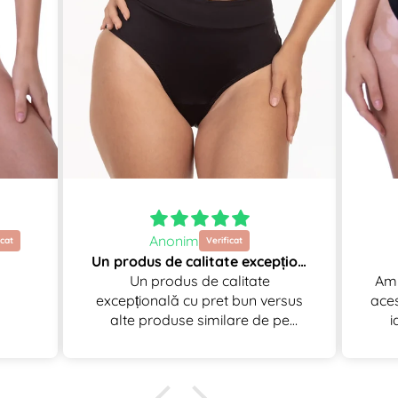
Anonim
Un produs de calitate excepțională cu pret bun versus alte produse similare de pe piata
Un produs de calitate
Am 
excepțională cu pret bun versus
aces
alte produse similare de pe
i
piata, livrare foarte rapida! Nimic
fol
de reproșat!